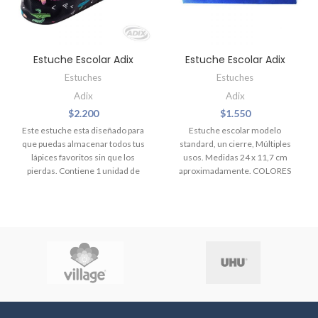
Estuche Escolar Adix
Estuche Escolar Adix
Estuches
Estuches
Adix
Adix
$
2.200
$
1.550
Este estuche esta diseñado para
Estuche escolar modelo
que puedas almacenar todos tus
standard, un cierre, Múltiples
lápices favoritos sin que los
usos. Medidas 24 x 11,7 cm
pierdas. Contiene 1 unidad de
aproximadamente. COLORES
tela de 21 x 7.5 cm.
Azul
Rojo
(COLORES SUJETOS A
DISPONIBILIDAD)