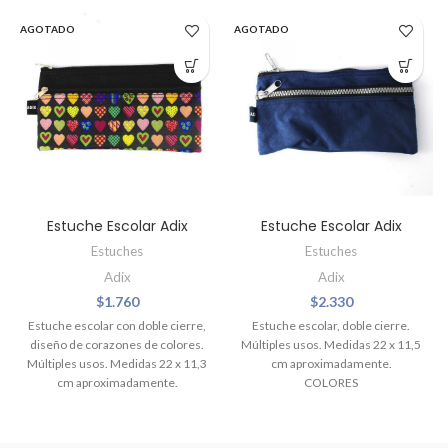
AGOTADO
AGOTADO
Estuche Escolar Adix
Estuche Escolar Adix
Estuches
Estuches
Adix
Adix
$
1.760
$
2.330
Estuche escolar con doble cierre,
Estuche escolar, doble cierre.
diseño de corazones de colores.
Múltiples usos. Medidas 22 x 11,5
Múltiples usos. Medidas 22 x 11,3
cm aproximadamente.
cm aproximadamente.
COLORES
Azul
Negro