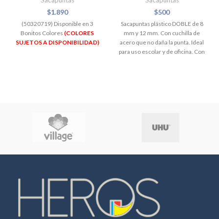
Sacapuntas
Sacapuntas
$
1.890
$
500
(50320719) Disponible en 3
Sacapuntas plástico DOBLE de 8
Bonitos Colores
(COLORES
mm y 12 mm. Con cuchilla de
SUJETOS A DISPONIBILIDAD)
acero que no daña la punta. Ideal
para uso escolar y de oficina. Con
4 colores surtidos.
Verde
Fucsia
Azul
Naranjo
(COLORES SUJETOS A
DISPONIBILIDAD)