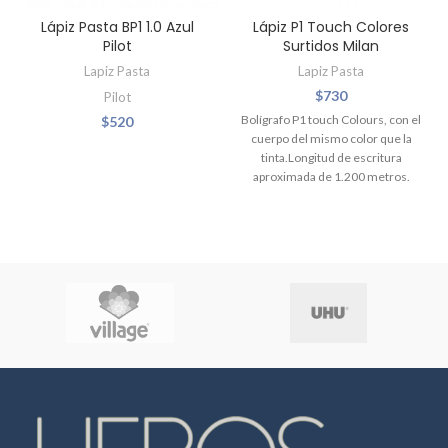
Lápiz Pasta BP1 1.0 Azul
Lápiz P1 Touch Colores
Pilot
Surtidos Milan
Lapiz Pasta
Lapiz Pasta
$
730
Pilot
Bolígrafo P1 touch Colours, con el
$
520
cuerpo del mismo color que la
tinta.Longitud de escritura
aproximada de 1.200 metros.
Punta 1 mm. (COLORES SUJETOS
A DISPONIBILIDAD)