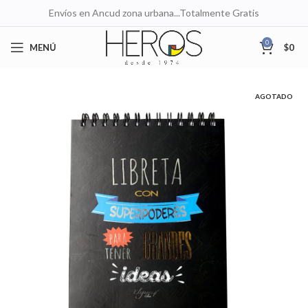
Envíos en Ancud zona urbana...Totalmente Gratis
0
MENÚ
$
0
AGOTADO