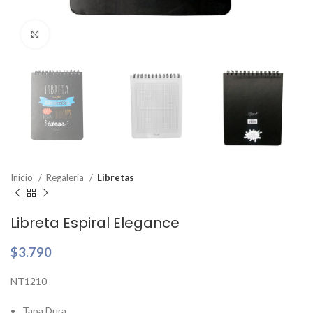
Clic para ampliar
Inicio
Regaleria
Libretas
Libreta Espiral Elegance
$
3.790
NT1210
Tapa Dura