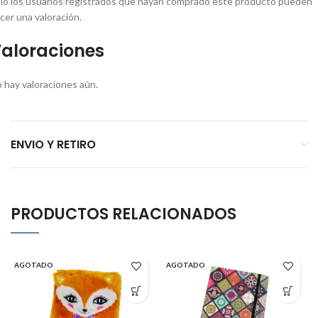
lo los usuarios registrados que hayan comprado este producto pueden
cer una valoración.
aloraciones
 hay valoraciones aún.
ENVIO Y RETIRO
PRODUCTOS RELACIONADOS
AGOTADO
AGOTADO