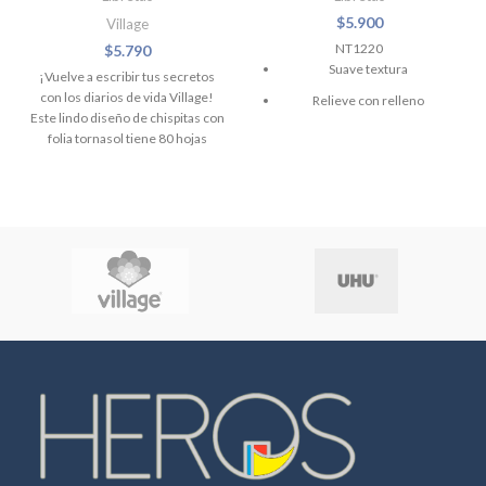
$
5.900
Village
NT1220
$
5.790
Suave textura
¡Vuelve a escribir tus secretos
con los diarios de vida Village!
Relieve con relleno
Este lindo diseño de chispitas con
80 hojas
folia tornasol tiene 80 hojas
lineadas y un candados con dos
diseño lineal
llaves.