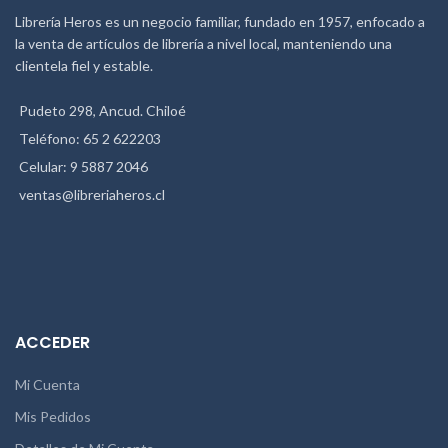
La princesa y el guisante
Librería Heros es un negocio familiar, fundado en 1957, enfocado a
Juan y las habichuelas mágicas
la venta de artículos de librería a nivel local, manteniendo una
El cuento de la lechera
clientela fiel y estable.
El rey cuervo
Pudeto 298, Ancud. Chiloé
Barba azul
Teléfono: 65 2 622203
Los zapatitos rojos
Celular: 9 5887 2046
CONSULTAR ANTES
ventas@libreriaheros.cl
DISPONIBILIDAD DE TÍTULOS.
Edad:
+5
Tipo
Encuadernado:
Rústico
Tipo
Tapa:
Cartón
Papel
Interior:
Bond
ACCEDER
Mi Cuenta
Mis Pedidos