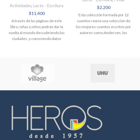
Actividades
,
Lecto - Escritura
$
2.200
$
11.400
Esta colección formada por 12
A través de las páginas de este
cuentos reúne una selección de
libro, niñas y niños podrán dar la
los mejores cuentos escritos por
vuelta al mundo descubriendo las
autores como Andersen, los
ciudades, y conociendo datos
hermanos Grimm, La Fontaine,
increíbles y muchas sorpresas
Perrault, Óscar Wilde y
escondidas.
Autor:
María
Hoffmann, entre otros. Con ellos
Mañeru
Edad:
+5
Tipo
se descubre un mundo de
Encuadernado:
Tapa Dura
Tipo
fantasía lleno de valores
Tapa:
Cartón
Papel
que ayudarán al desarrollo de la
Interior:
Couche
Ancho:
23
personalidad de los más
Alto:
30
pequeños. Titulos
El hada del manantial
La casita de chocolate
Los duendes y el zapatero
El traje nuevo del emperador
La leyenda del cascanueces
El gigante egoista