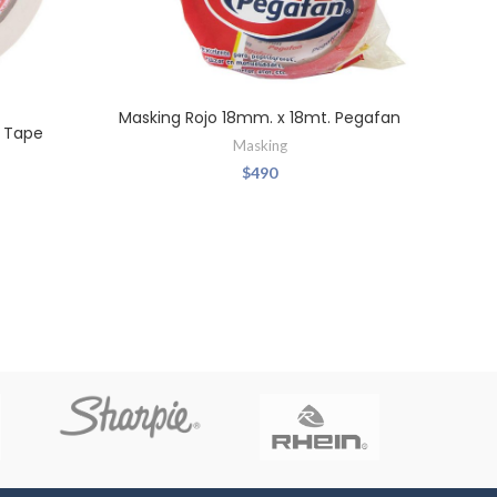
Masking Rojo 18mm. x 18mt. Pegafan
M
 Tape
Masking
$
490