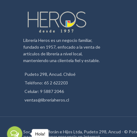
Librería Heros es un negocio familiar,
fundado en 1957, enfocado a la venta de
artículos de librería a nivel local,
manteniendo una clientela fiel y estable.
Pudeto 298, Ancud. Chiloé
Teléfono: 65 2 622203
Celular: 9 5887 2046
ventas@libreriaheros.cl
Soc. Héctor Morán e Hijos Ltda, Pudeto 298, Ancud - © Po
Hola!
ayudamos a tener presencia en Internet.