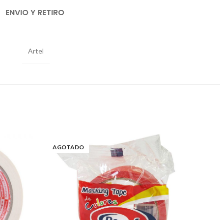
ENVIO Y RETIRO
Artel
AGOTADO
AGO