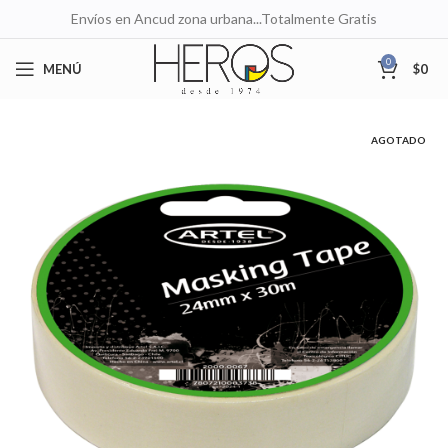
Envíos en Ancud zona urbana...Totalmente Gratis
0
MENÚ
$
0
AGOTADO