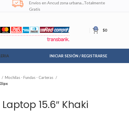
Envíos en Ancud zona urbana...Totalmente
Gratis
0
$
0
ERIA
INICIAR SESIÓN / REGISTRARSE
n
Mochilas - Fundas - Carteras
Klipx
 Laptop 15.6″ Khaki