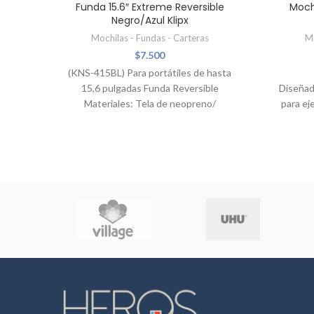
Funda 15.6″ Extreme Reversible
Moch
Negro/Azul Klipx
Mochilas - Fundas - Carteras
Mo
$
7.500
(KNS-415BL) Para portátiles de hasta
15,6 pulgadas Funda Reversible
Diseñad
Materiales: Tela de neopreno/
para ej
repelente al agua. Peso: 210g
Gris, t
Dimensiones: 40x28,3x1,5cm
estilo. 
para gu
almacen
Espec
e
Compa
hasta
compar
entre ot