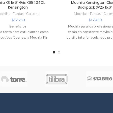
ila KB 15.6″ Gris K68404CL
Mochila Kensington Cla
Kensington
Backpack SP25 15.6″
chilas - Fundas - Carteras
Mochilas - Fundas - Carte
$
17.950
$
17.480
Beneficios
Mochila para los profesional
o tanto para estudiantes como
están en constante movimien
ecutivos jóvenes, la Mochila KB
bolsillo interior acolchado pro
iene gran almacenamiento y gran
Notebook, mientras que 
Cuenta con un espacio acolchado
compartimientos con cierres 
ardar el computador y también
acceder de manera fácil y rápid
aje de otros accesorios que se
sus accesorios esenciales, 
deseen guardar.
resistente evita daños, Correas
hombro acolchadas.
ificaciones
• Acolchado en la
spalda • Cierre metálico •
rtimento para Notebook de
 15,6” • Bolsillo frontal, con
timentos para llaves, lápices,
ros • Malla para botella de agua
(Bolsillo)