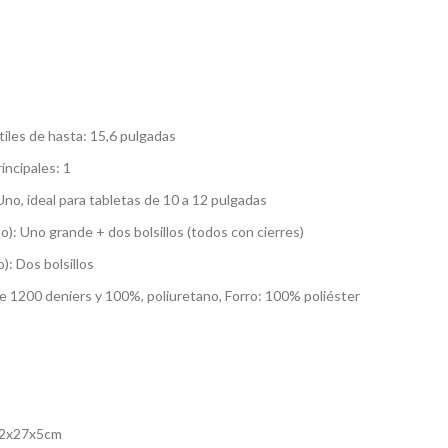
iles de hasta: 15,6 pulgadas
ncipales: 1
no, ideal para tabletas de 10 a 12 pulgadas
no): Uno grande + dos bolsillos (todos con cierres)
o): Dos bolsillos
de 1200 deniers y 100%, poliuretano, Forro: 100% poliéster
 42x27x5cm