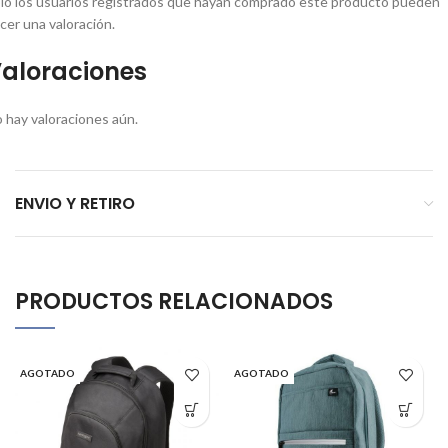
lo los usuarios registrados que hayan comprado este producto pueden
cer una valoración.
aloraciones
 hay valoraciones aún.
ENVIO Y RETIRO
PRODUCTOS RELACIONADOS
AGOTADO
AGOTADO