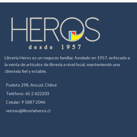
para Notebook /tablet
Varios bolsillos para utiles,
llaves , cargadores, celulares.
2 correas regulables /1 asa
reforzada
Múltiples compartimientos
acolchados ideales para
transportar dispositivos
electrónicos (celular, tablet,
Librería Heros es un negocio familiar, fundado en 1957, enfocado a
Notebook, Ipad, cámara, etc).
la venta de artículos de librería a nivel local, manteniendo una
clientela fiel y estable.
Tela repelente al agua
(waterproof) y resistente a
cortes.
Pudeto 298, Ancud. Chiloé
Apertura de 180 grados.
Teléfono: 65 2 622203
Capacidad de 10 KG.
Celular: 9 5887 2046
Ideal para estudiantes,
ventas@libreriaheros.cl
profesionales, viajes, ocio,
notebook 15,6″.
Medidas: 44 cm de altura, 31
cm de ancho y 11 cm de