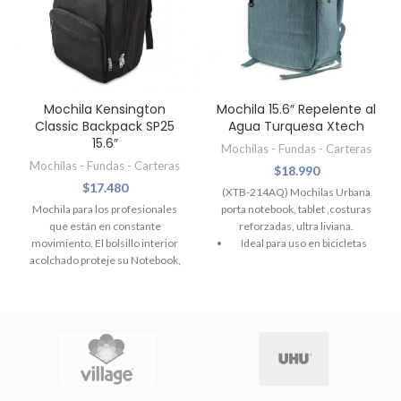
Mochila Kensington
Mochila 15.6″ Repelente al
Classic Backpack SP25
Agua Turquesa Xtech
15.6″
Mochilas - Fundas - Carteras
Mochilas - Fundas - Carteras
$
18.990
$
17.480
(XTB-214AQ) Mochilas Urbana
Mochila para los profesionales
porta notebook, tablet ,costuras
que están en constante
reforzadas, ultra liviana.
movimiento, El bolsillo interior
Ideal para uso en bicicletas
acolchado proteje su Notebook,
motos
mientras que los
Resisten el agua poseen un
compartimientos con cierres
diseño compacto.
permiten acceder de manera fácil
Organizador interior.
y rápida a todos sus accesorios
Brazaletes reforzados
esenciales, Nylon resistente
evita daños, Correas para el
2 Bolsillos con cierre externos
hombro acolchadas.
2 Compartimentos internos