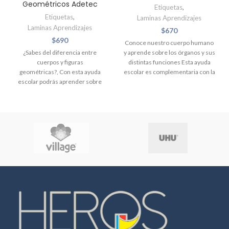
Geométricos Adetec
Etiquetas
,
Etiquetas
,
Laminas Aprendizajes
Laminas Aprendizajes
$
670
$
690
Conoce nuestro cuerpo humano
¿Sabes del diferencia entre
y aprende sobre los órganos y sus
cuerpos y figuras
distintas funciones Esta ayuda
geométricas?, Con esta ayuda
escolar es complementaria con la
escolar podrás aprender sobre
asignatura de Ciencias ¡Haz más
las figuras y cuerpos geométricos
entretenido tu aprendizaje!
mas utilizadas y mas
representativas, Esta ayuda es
complementaria a la asignatura
de matemáticas.