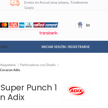
Envíos en Ancud zona urbana...Totalmente
Gratis
0
$
0
ERIA
INICIAR SESIÓN / REGISTRARSE
 Maqueteria
Perforadoras con Diseño
 Corazon Adix
 Super Punch 1
n Adix