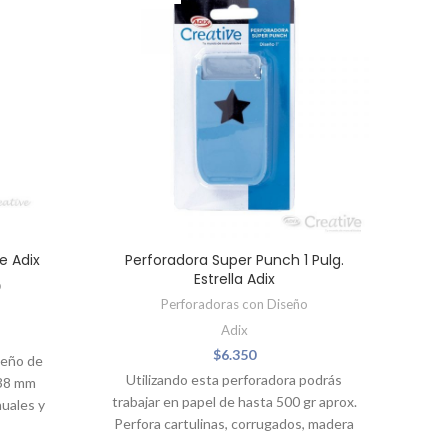
e Adix
Perforadora Super Punch 1 Pulg.
Estrella Adix
o
Perforadoras con Diseño
Adix
$
6.350
seño de
Utilizando esta perforadora podrás
(38 mm
trabajar en papel de hasta 500 gr aprox.
nuales y
Perfora cartulinas, corrugados, madera
20 hasta
balsa de 1mm, láminas de metal de