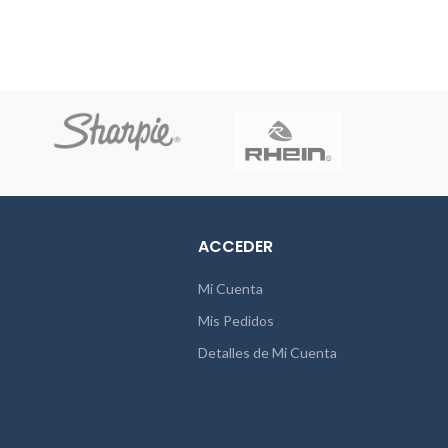
as de 10
0,1mm y PVC /pp de 0,5mm aprox.
ducto no
Contiene 1 pieza plástica.
ños.
ACCEDER
Mi Cuenta
Mis Pedidos
Detalles de Mi Cuenta