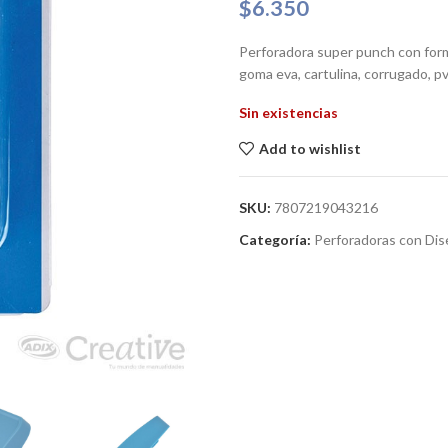
$
6.350
Perforadora super punch con form
goma eva, cartulina, corrugado, pv
Sin existencias
Add to wishlist
SKU:
7807219043216
Categoría:
Perforadoras con Di