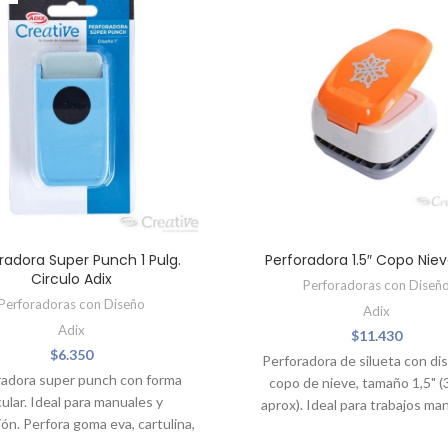
radora Super Punch 1 Pulg.
Perforadora 1.5″ Copo Niev
Circulo Adix
Perforadoras con Diseñ
Perforadoras con Diseño
Adix
Adix
$
11.430
$
6.350
Perforadora de silueta con di
radora super punch con forma
copo de nieve, tamaño 1,5" 
cular. Ideal para manuales y
aprox). Ideal para trabajos ma
ón. Perfora goma eva, cartulina,
decoración. Perfora papel de 1
ado, pvc, madera balsa y otros.