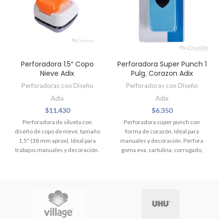
Perforadora 1.5″ Copo
Perforadora Super Punch 1
Nieve Adix
Pulg. Corazon Adix
Perforadoras con Diseño
Perforadoras con Diseño
Adix
Adix
$
11.430
$
6.350
Perforadora de silueta con
Perforadora super punch con
diseño de copo de nieve, tamaño
forma de corazón. Ideal para
1,5" (38 mm aprox). Ideal para
manuales y decoración. Perfora
trabajos manuales y decoración.
goma eva, cartulina, corrugado,
Perfora papel de 120 hasta 200 g.
pvc, madera balsa y otros.
aproximadamente. Medidas de
10 x 7,5 cm aproximadamente.
Producto no Apto para menores
de 3 Años.