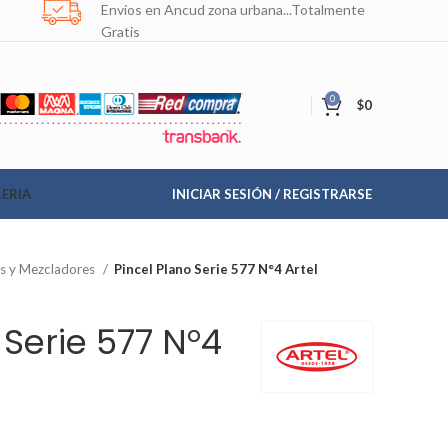
Envíos en Ancud zona urbana...Totalmente
Gratis
0
$
0
ERIA
INICIAR SESIÓN / REGISTRARSE
as y Mezcladores
Pincel Plano Serie 577 N°4 Artel
 Serie 577 N°4