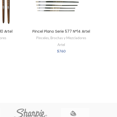
10 Artel
Pincel Plano Serie 577 N°14 Artel
Pin
ores
Pinceles, Brochas y Mezcladores
Artel
$
760