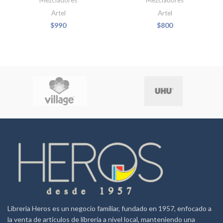
Artel
Artel
$
990
$
800
Librería Heros es un negocio familiar, fundado en 1957, enfocado a
la venta de artículos de librería a nivel local, manteniendo una