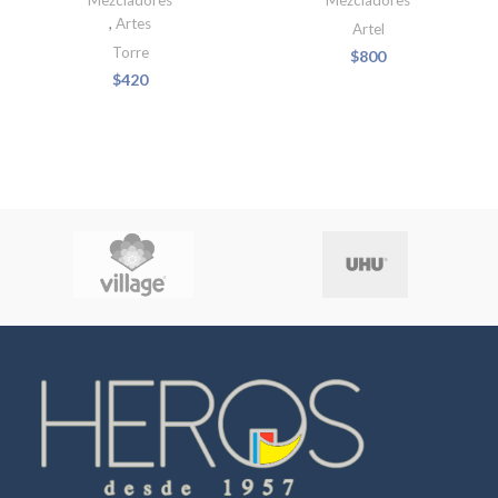
,
Artes
Artel
Torre
$
800
$
420