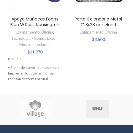
Apoya Muñecas Foam
Porta Calendario Metal
Blue W.Rest. Kensington
T23x28 cm. Hand
Equipamiento Oficina
,
Equipamiento Oficina
Tecnología - Computación
,
$
3.500
Mouse - Teclados
$
11.970
(26393)
• Zonas de apoyo situadas en los
lugares en los que las manos
reposan de forma natural,
para proporcionar una comodidad
excepcional.
• Separación del teclado
numérico del resto del teclado
para reducir el roce. • Longitud
estándar que se adapta a todos
los tamaños de teclado. • Color
Azul.