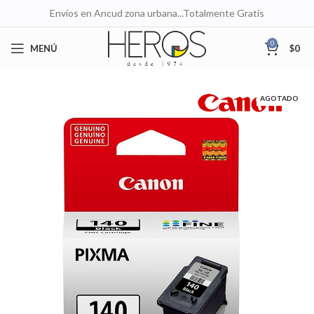
Envíos en Ancud zona urbana...Totalmente Gratis
0
MENÚ
$
0
AGOTADO