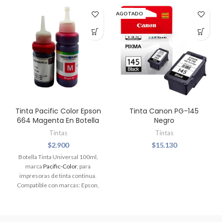
AGOTADO
Tinta Pacific Color Epson
Tinta Canon PG-145
664 Magenta En Botella
Negro
Tintas
Tintas
$
2.900
$
15.130
Botella Tinta Universal 100ml,
marca
Pacific-Color
, para
impresoras de tinta continua.
Compatible con marcas: Epson,
HP, Brother, Canon, Lexmark.
Usada también para recargar
cartuchos de tinta de las mismas