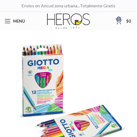
Envíos en Ancud zona urbana...Totalmente Gratis
0
MENÚ
$
0