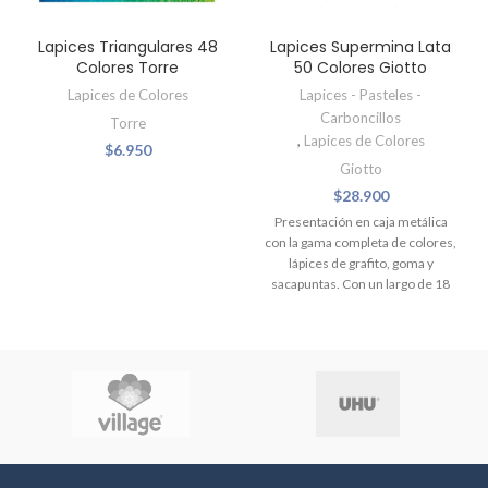
Lapices Triangulares 48
Lapices Supermina Lata
Colores Torre
50 Colores Giotto
Lapices de Colores
Lapices - Pasteles -
Carboncillos
Torre
,
Lapices de Colores
$
6.950
Giotto
$
28.900
Presentación en caja metálica
con la gama completa de colores,
lápices de grafito, goma y
sacapuntas. Con un largo de 18
cm. Barnizado en el mismo color
de la mina y con detalles dorados.
En este lápiz profesional la
diferencia está en la mina de
3.8
mm
. Súper resistente, con gran
capacidad cubritiva y de colores
más brillantes.