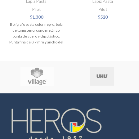
Lapiz Pasta
Lapiz Pasta
Pilot
Pilot
$
1.300
$
520
Bolígrafo pasta color negro, bola
de tungsteno, cono metálico,
punta de acero y clip plástico.
Punta fina de 0.7 mm y ancho del
trazo 0.27 mm. Con tapa de
seguridad ventilada.