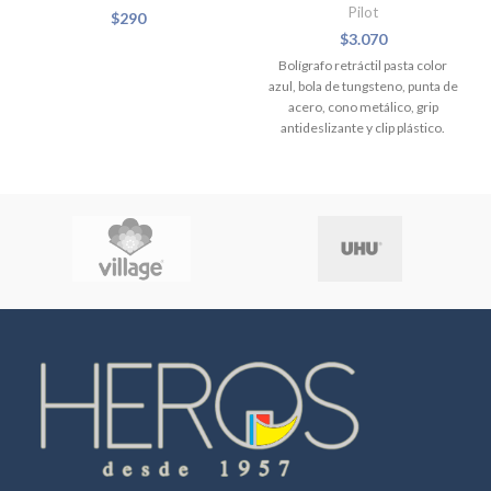
Pilot
$
290
$
3.070
Bolígrafo retráctil pasta color
azul, bola de tungsteno, punta de
acero, cono metálico, grip
antideslizante y clip plástico.
Punta media de 1.0 mm y ancho
del trazo 0.31 mm.