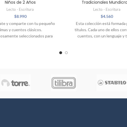
Niños de 2 Años
Tradicionales Mundic
Lecto - Escritura
Lecto - Escritura
$
8.990
$
4.560
ate y comparte con tu pequeño
Esta colección está formada 
rimas y cuentos clásicos.
títulos. Cada uno de ellos con
osamente seleccionados para
cuentos, con un lenguaje y
 2 años, estos hermosos textos
cercanos a niñas y niños. En e
fáciles de leer y comprender.
comienzan a identificar 
, cada una de las páginas de
familiarizarse con los valo
cinante libro está ilustrada con
universales, representados 
s de gran belleza. Disfruta de
lecturas por niños de su edad o
os como Los tres cerditos o
fácilmente reconocidos por 
de Oro, además de muchas otras
Titulos
nantes historias, y guárdalas
Cuentos mágicos
todos como un tesoro.
Cuentos principes y prin
Cuentos divertidos
Cuentos de fantasi
Cuentos de aventur