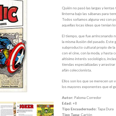
Quién no pasó las largas y lenta
linterna bajo las sábanas para ter
Todos soñamos alguna vez con po
aquellas locas ideas que tenían lo
El tiempo, que fue arrinconando n
la misma ilusión del pasado. Este
subproducto cultural propio de la 
con el cine, con la moda, y hasta c
altisimo interés sociológico, incl
tiendas especializadas y arrastrar
afán coleccionista.
Ellos son los que se merecen un v
los mayores exponentes que el g
Autor:
Paloma Corredor
Edad:
+8
Tipo Encuadernado:
Tapa Dura
Tipo Tapa:
Cartón