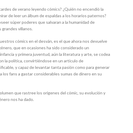
s tardes de verano leyendo cómics? ¿Quién no encendió la
mirar de leer un álbum de espaldas a los horarios paternos?
seer súper poderes que salvaran a la humanidad de
s grandes villanos.
uestros cómics en el desván, es el que ahora nos devuelve
 género, que en ocasiones ha sido considerado un
infancia y primera juventud, aún la literatura y arte, se codea
on la política, convirtiéndose en un articulo de
asificable, y capaz de levantar tanta pasión como para generar
 a los fans a gastar considerables sumas de dinero en su
olumen que rastree los origenes del cómic, su evolución y
énero nos ha dado.