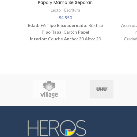
Papa y Mama Se Separan
Lecto - Escritura
$
4.550
Edad:
+6
Tipo Encuadernado:
Rústico
Acurrúc
Tipo Tapa:
Cartón
Papel
Interior:
Couche
Ancho:
20
Alto:
20
Cuidad
niños de
son 
Además
este fas
dibujo
cuent
Ricitos 
emocio