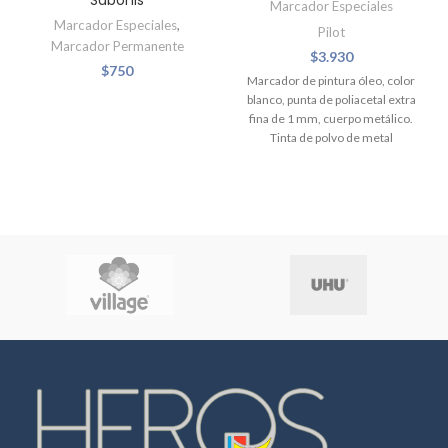
Sabonis
Marcador Especiales
Marcador Especiales
,
Pilot
Marcador Permanente
$
3.930
$
750
Marcador de pintura óleo, color
blanco, punta de poliacetal extra
fina de 1 mm, cuerpo metálico.
Tinta de polvo de metal
pigmentado resistente al agua,
libre de xileno (no tóxico), ideal
para metal, vidrio, cerámica,
madera y diversas superficies.
Ancho del trazo 0.5 mm. Agitar
varias veces antes de usar y
presionar la punta 3 o 4 veces
para iniciar el flujo de tinta.
Desechable.