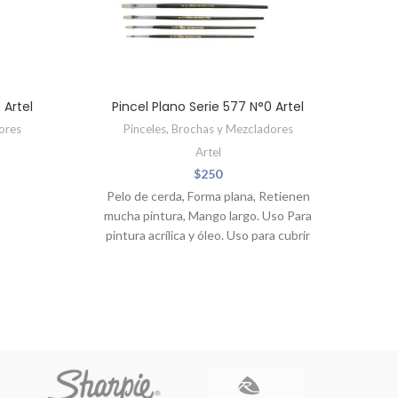
 Artel
Pincel Plano Serie 577 N°0 Artel
Set
ores
Pinceles, Brochas y Mezcladores
Artel
$
250
Pelo de cerda, Forma plana, Retienen
mucha pintura, Mango largo. Uso Para
pintura acrílica y óleo. Uso para cubrir
Pres
zonas grandes con tono uniforme,
Mezclar y degradar.